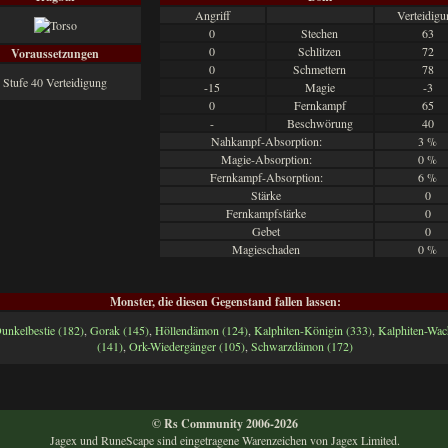
Angriff
Verteidigu
0
Stechen
63
0
Schlitzen
72
Voraussetzungen
0
Schmettern
78
Stufe 40 Verteidigung
-15
Magie
-3
0
Fernkampf
65
-
Beschwörung
40
Nahkampf-Absorption:
3 %
Magie-Absorption:
0 %
Fernkampf-Absorption:
6 %
Stärke
0
Fernkampfstärke
0
Gebet
0
Magieschaden
0 %
Monster, die diesen Gegenstand fallen lassen:
unkelbestie (182)
,
Gorak (145)
,
Höllendämon (124)
,
Kalphiten-Königin (333)
,
Kalphiten-Wac
(141)
,
Ork-Wiedergänger (105)
,
Schwarzdämon (172)
© Rs Community 2006-2026
Jagex und RuneScape sind eingetragene Warenzeichen von Jagex Limited.