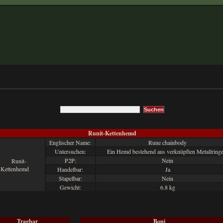
Runit-Kettenhemd
Englischer Name:
Rune chainbody
Untersuchen:
Ein Hemd bestehend aus verknüpften Metallringe
P2P:
Nein
Handelbar:
Ja
Stapelbar:
Nein
Gewicht:
6.8 kg
Tragbar
Boni