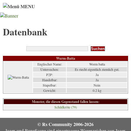
MENU
Datenbank
Wurm-Batta
Englischer Name:
Worm batta
Untersuchen:
Es riecht eigentlich ziemlich gut.
P2P:
Ja
Handelbar:
Ja
Stapelbar:
Nein
Gewicht:
0.2 kg
Monster, die diesen Gegenstand fallen lassen:
Schildkröte (79)
© Rs Community 2006-2026
Jagex und RuneScape sind eingetragene Warenzeichen von Jagex