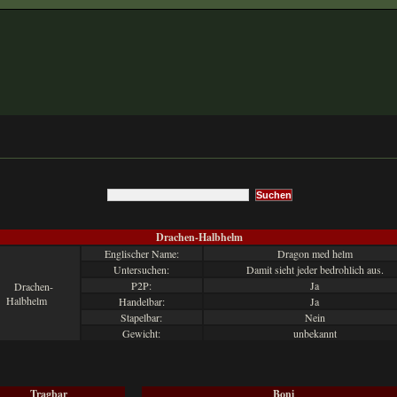
Drachen-Halbhelm
Englischer Name:
Dragon med helm
Untersuchen:
Damit sieht jeder bedrohlich aus.
P2P:
Ja
Handelbar:
Ja
Stapelbar:
Nein
Gewicht:
unbekannt
Tragbar
Boni