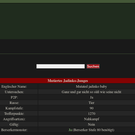
Mutiertes Jadinko-Junges
Englischer Name:
Mutated jadinko baby
Untersuchen:
Ganz und gar nicht so süß wie seine nicht
P2P:
Ja
Rasse:
Tier
Kampfstufe:
90
Trefferpunkte:
1270
Angriffsart(en):
Nahkampf
Giftig:
Nein
Berserkermonster:
Ja
(Berserker Stufe 80 benötigt)