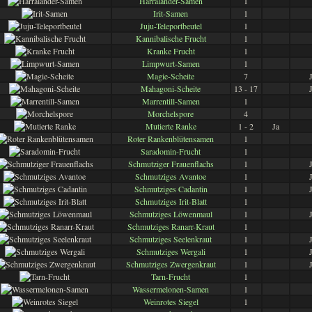
Harralander-Samen
1
Irit-Samen
1
Juju-Teleportbeutel
1
Kannibalische Frucht
1
Kranke Frucht
1
Limpwurt-Samen
1
Magie-Scheite
7
Mahagoni-Scheite
13 - 17
Marrentill-Samen
1
Morchelspore
4
Mutierte Ranke
1 - 2
Ja
Roter Rankenblütensamen
1
Saradomin-Frucht
1
Schmutziger Frauenflachs
1
Schmutziges Avantoe
1
Schmutziges Cadantin
1
Schmutziges Irit-Blatt
1
Schmutziges Löwenmaul
1
Schmutziges Ranarr-Kraut
1
Schmutziges Seelenkraut
1
Schmutziges Wergali
1
Schmutziges Zwergenkraut
1
Tarn-Frucht
1
Wassermelonen-Samen
1
Weinrotes Siegel
1