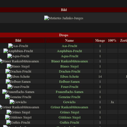
Bild
Drops
Bild
Name
Menge
100%
Zert
Aas-Frucht
1
Amphibien-Frucht
1
Aqua-Frucht
1
Blauer Rankenblütensamen
1
Blaues Siegel
1
Drachen-Frucht
1
Eiben-Scheite
14
Erdbeer-Samen
1
Feuer-Frucht
1
Frauenflachs-Samen
1
Gemeine Frucht
1
Gewächs
1
Ja
Grüner Rankenblütensamen
1
Grünes Siegel
1
Güldenes Siegel
1
Guthix-Frucht
1