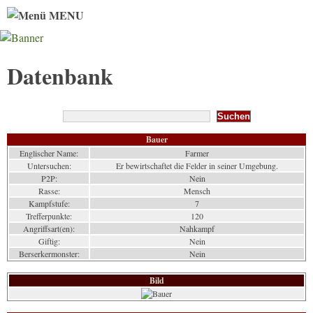
MENU
Datenbank
Bauer
Englischer Name:
Farmer
Untersuchen:
Er bewirtschaftet die Felder in seiner Umgebung.
P2P:
Nein
Rasse:
Mensch
Kampfstufe:
7
Trefferpunkte:
120
Angriffsart(en):
Nahkampf
Giftig:
Nein
Berserkermonster:
Nein
Bild