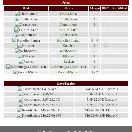
Drops
Bild
Name
Menge
100%
Zertifikat
Chaos-Rune
2
Erd-Talisman
1
Gartenstiefel
1
Geistes-Rune
9
Goldmünzen
3
Kartoffel-Samen
3 - 4
Knochen
1
Ja
Kohl-Samen
2
Pflanzer
1
Rechen
1
Schmutziges Guam-Blatt
1
Zwiebel-Samen
1 - 2
Koordinaten
4.41N24.50E Ebene: 0
4.3N24.37E Ebene: 0
5.5N22.39E Ebene: 0
4.7N22.18E Ebene: 0
M5.45N6.31E Ebene: 0
M6.22N6.13E Ebene: 0