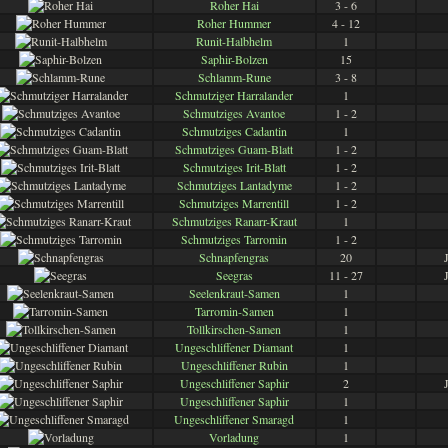
Roher Hai
3 - 6
Roher Hummer
4 - 12
Runit-Halbhelm
1
Saphir-Bolzen
15
Schlamm-Rune
3 - 8
Schmutziger Harralander
1
Schmutziges Avantoe
1 - 2
Schmutziges Cadantin
1
Schmutziges Guam-Blatt
1 - 2
Schmutziges Irit-Blatt
1 - 2
Schmutziges Lantadyme
1 - 2
Schmutziges Marrentill
1 - 2
Schmutziges Ranarr-Kraut
1
Schmutziges Tarromin
1 - 2
Schnapfengras
20
Seegras
11 - 27
Seelenkraut-Samen
1
Tarromin-Samen
1
Tollkirschen-Samen
1
Ungeschliffener Diamant
1
Ungeschliffener Rubin
1
Ungeschliffener Saphir
2
Ungeschliffener Saphir
1
Ungeschliffener Smaragd
1
Vorladung
1