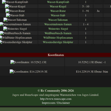
Wasser-Kampfstab
1
Wasser-Kugel
5 - 10
Wasser-Rune
1 - 91
Ja
Wasser-Stab
1
Wasser-Talisman
1
Wassermelonen-Samen
1 - 4
Weinrotes Siegel
1
Weißbeerbusch-Samen
1
Wildbluter Hopfensamen
1
Wissensdurstige Skulptur
1
Koordinaten
10.52N2.13E Ebene: -1
E14.22N19.3E Ebene: blau
© Rs Community 2006-2026
Jagex und RuneScape sind eingetragene Warenzeichen von Jagex Limited.
http://www.runescape.com
Impressum / Disclaimer