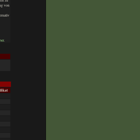
nen zu
ing von
ernativ
ber
.
ifikat