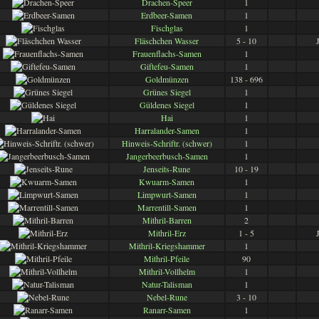
Drachen-Speer
1
Erdbeer-Samen
1
Fischglas
1
Fläschchen Wasser
5 - 10
Frauenflachs-Samen
1
Giftefeu-Samen
1
Goldmünzen
138 - 696
Grünes Siegel
1
Güldenes Siegel
1
Hai
1
Harralander-Samen
1
Hinweis-Schriftr. (schwer)
1
Jangerbeerbusch-Samen
1
Jenseits-Rune
10 - 19
Kwuarm-Samen
1
Limpwurt-Samen
1
Marrentill-Samen
1
Mithril-Barren
2
Mithril-Erz
1 - 5
Mithril-Kriegshammer
1
Mithril-Pfeile
90
Mithril-Vollhelm
1
Natur-Talisman
1
Nebel-Rune
3 - 10
Ranarr-Samen
1