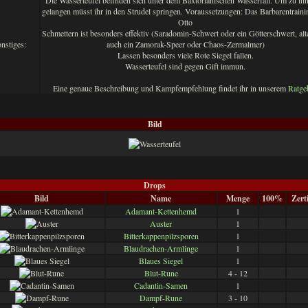
Die Wasserteufel befinden sich unter dem Baxtorianischen Wasserfall. Um zu ih
gelangen müsst ihr in den Strudel springen. Voraussetzungen: Das Barbarentrain
Otto
Schmettern ist besonders effektiv (Saradomin-Schwert oder ein Götterschwert, alt
nstiges:
auch ein Zamorak-Speer oder Chaos-Zermalmer)
Lassen besonders viele Rote Siegel fallen.
Wasserteufel sind gegen Gift immun.
Eine genaue Beschreibung und Kampfempfehlung findet ihr in unserem
Ratge
Bild
Drops
Bild
Name
Menge
100%
Zert
Adamant-Kettenhemd
1
Auster
1
Bitterkappenpilzsporen
1
Blaudrachen-Armlinge
1
Blaues Siegel
1
Blut-Rune
4 - 12
Cadantin-Samen
1
Dampf-Rune
3 - 10