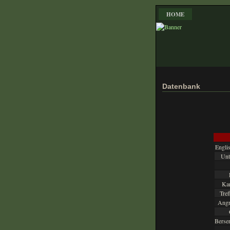
HOME
Datenbank
Engli
Unt
Kam
Tref
Angri
Berse