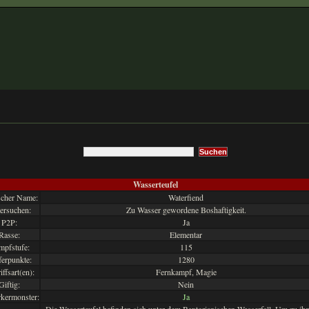
Wasserteufel
scher Name:
Waterfiend
ersuchen:
Zu Wasser gewordene Boshaftigkeit.
P2P:
Ja
Rasse:
Elementar
pfstufe:
115
ferpunkte:
1280
ffsart(en):
Fernkampf, Magie
Giftig:
Nein
rkermonster:
Ja