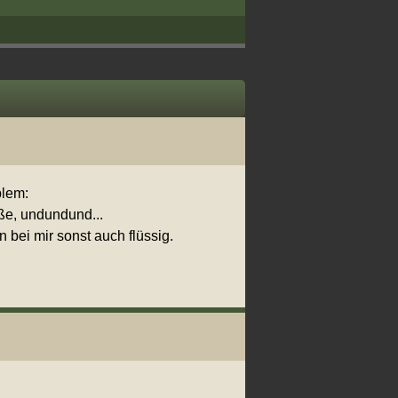
blem:
iße, undundund...
 bei mir sonst auch flüssig.