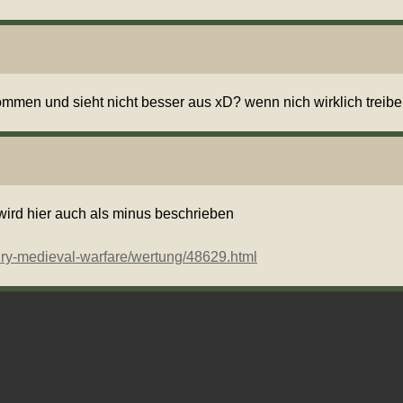
kommen und sieht nicht besser aus xD? wenn nich wirklich treibe
wird hier auch als minus beschrieben
alry-medieval-warfare/wertung/48629.html