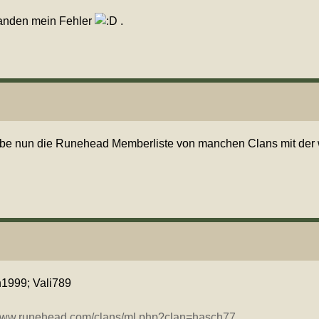
tanden mein Fehler
.
abe nun die Runehead Memberliste von manchen Clans mit der 
1999; Vali789
/www.runehead.com/clans/ml.php?clan=hasch77