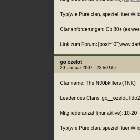
Typ(wie Pure clan, speziell fuer Wild
Clananforderungen: Cb 80+ (es we
Link zum Forum: [post="0"]www.darks
go ozelot
20. Januar 2007 - 23:50 Uhr
Clanname: The N00bkillers (TNK)
Leader des Clans: go__ozelot, fido21
Mitgliederanzahl(nur aktive): 10-20
Typ(wie Pure clan, speziell fuer Wild