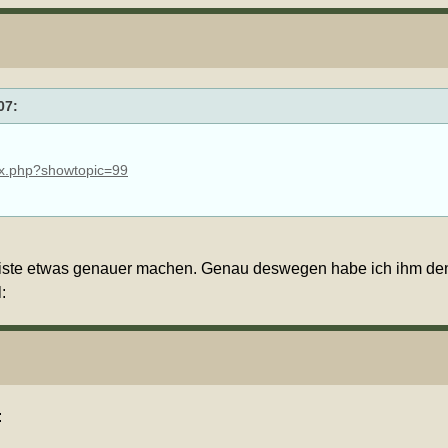
07:
ex.php?showtopic=99
lanliste etwas genauer machen. Genau deswegen habe ich ihm d
: