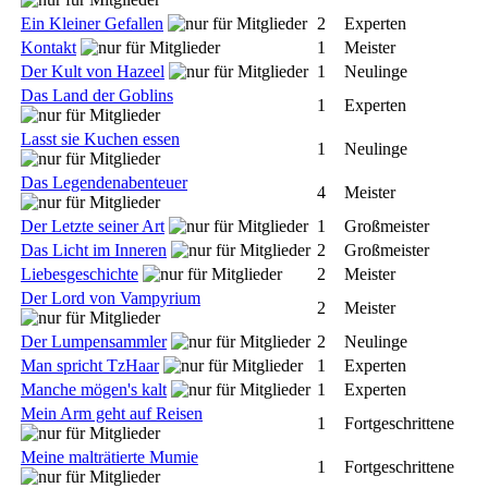
Ein Kleiner Gefallen
2
Experten
Kontakt
1
Meister
Der Kult von Hazeel
1
Neulinge
Das Land der Goblins
1
Experten
Lasst sie Kuchen essen
1
Neulinge
Das Legendenabenteuer
4
Meister
Der Letzte seiner Art
1
Großmeister
Das Licht im Inneren
2
Großmeister
Liebesgeschichte
2
Meister
Der Lord von Vampyrium
2
Meister
Der Lumpensammler
2
Neulinge
Man spricht TzHaar
1
Experten
Manche mögen's kalt
1
Experten
Mein Arm geht auf Reisen
1
Fortgeschrittene
Meine malträtierte Mumie
1
Fortgeschrittene