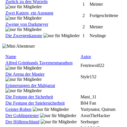
Zurück zu den Wurzeln
1
Meister
Zwei Katzen, ein Ausgang
2
Fortgeschrittene
Zweige von Darkmeyer
2
Meister
Die Zwergenkanone
1
Neulinge
Name
Autor
Alfred Grimhands Tavernenmarathon
Fenriswolf22
Die Arena der Magier
Style152
Erinnerungen der Mahjarrat
Die Festung der Sicherheit
Mani_11
Die Festung der Spielersicherheit
B04 Fan
Geister-Roben
Yuriynator, Quirum
Der Goblinpriester
AronTheHacker
Der Höllenschlund
Seeburger