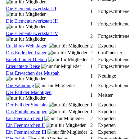
Die Elementarwerkstatt II
1
Fortgeschrittene
Die Elementarwerkstatt III
1
Fortgeschrittene
Die Elementarwerkstatt IV
2
Fortgeschrittene
Enakhras Wehklagen
2
Experten
Das Ende der Trauer
2
Großmeister
Entehrt unter Dieben
2
Fortgeschrittene
Erleuchtete Reise
1
Fortgeschrittene
Das Erwachen des Muspah
1
Neulinge
Die Fahndung
1
Fortgeschrittene
Der Fall der Mächtigen
1
Meister
Der Fall der Sinclairs
1
Experten
Das Familienwappen
1
Experten
Ein Feenmärchen I
2
Experten
Ein Feenmärchen II
2
Experten
Ein Feenmärchen III
2
Experten
Die Fehde
1
Fortgeschrittene