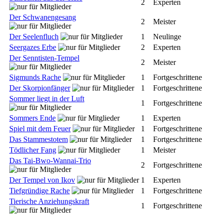
2
Experten
Der Schwanengesang
2
Meister
Der Seelenfluch
1
Neulinge
Seergazes Erbe
2
Experten
Der Senntisten-Tempel
2
Meister
Sigmunds Rache
1
Fortgeschrittene
Der Skorpionfänger
1
Fortgeschrittene
Sommer liegt in der Luft
1
Fortgeschrittene
Sommers Ende
1
Experten
Spiel mit dem Feuer
1
Fortgeschrittene
Das Stammestotem
1
Fortgeschrittene
Tödlicher Fang
1
Meister
Das Tai-Bwo-Wannai-Trio
2
Fortgeschrittene
Der Tempel von Ikov
1
Experten
Tiefgründige Rache
1
Fortgeschrittene
Tierische Anziehungskraft
1
Fortgeschrittene