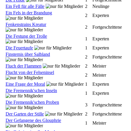
Ein Fell für alle Fälle
2
Neulinge
Ein Fels in der Brandung
2
Experten
Fenkenstrains Kreatur
2
Fortgeschrittene
Die Festung der Trolle
1
Experten
Die Feuertaufe
1
Experten
Finsternis über Salbland
2
Fortgeschrittene
Fluch der Flammen
2
Meister
Flucht von der Felseninsel
2
Meister
Eine Frage der Moral
1
Experten
Die Fremennik'schen Inseln
1
Experten
Die Fremennik'schen Proben
3
Fortgeschrittene
Der Garten der Stille
2
Fortgeschrittene
Der Gefangene des Glouphrie
1
Meister