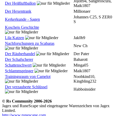
Jojoh94, Sangreoscura,
Der Heißluftballon
Maik1807
Der Hexentrank
Millionaer
Johannes C25, S ZER0
Kerkerkunde - Sagen
S
Koscheis Geschichte
Lila Katzen
Jak0b9
Nachforschungen zu Scabaras
New Ch
Der Räuberhandel
Der Pater
Der Schafscherer
Baharott
Schattenschwert
Minga05
Schlammspringer
Maik1807
Trainingsraum von Camelot
Noobkind10,
Kingbling232
Der verzauberte Schlüssel
Habboinsider
© Rs Community 2006-2026
Jagex und RuneScape sind eingetragene Warenzeichen von Jagex
Limited.
http://www.runescape.com