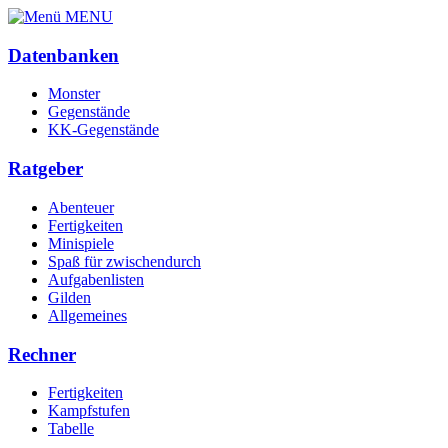
MENU
Datenbanken
Monster
Gegenstände
KK-Gegenstände
Ratgeber
Abenteuer
Fertigkeiten
Minispiele
Spaß für zwischendurch
Aufgabenlisten
Gilden
Allgemeines
Rechner
Fertigkeiten
Kampfstufen
Tabelle