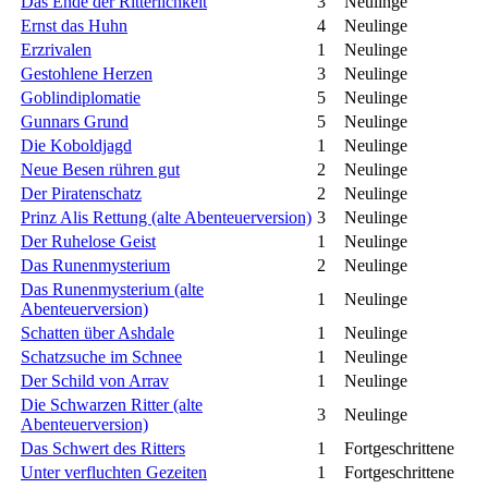
Das Ende der Ritterlichkeit
3
Neulinge
Ernst das Huhn
4
Neulinge
Erzrivalen
1
Neulinge
Gestohlene Herzen
3
Neulinge
Goblindiplomatie
5
Neulinge
Gunnars Grund
5
Neulinge
Die Koboldjagd
1
Neulinge
Neue Besen rühren gut
2
Neulinge
Der Piratenschatz
2
Neulinge
Prinz Alis Rettung (alte Abenteuerversion)
3
Neulinge
Der Ruhelose Geist
1
Neulinge
Das Runenmysterium
2
Neulinge
Das Runenmysterium (alte
1
Neulinge
Abenteuerversion)
Schatten über Ashdale
1
Neulinge
Schatzsuche im Schnee
1
Neulinge
Der Schild von Arrav
1
Neulinge
Die Schwarzen Ritter (alte
3
Neulinge
Abenteuerversion)
Das Schwert des Ritters
1
Fortgeschrittene
Unter verfluchten Gezeiten
1
Fortgeschrittene