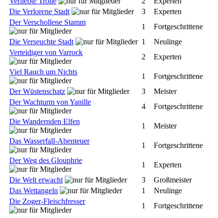
Verliebte Trolle
2
Experten
Die Verlorene Stadt
3
Experten
Der Verschollene Stamm
1
Fortgeschrittene
Die Verseuchte Stadt
1
Neulinge
Verteidiger von Varrock
2
Experten
Viel Rauch um Nichts
1
Fortgeschrittene
Der Wüstenschatz
3
Meister
Der Wachturm von Yanille
4
Fortgeschrittene
Die Wandernden Elfen
1
Meister
Das Wasserfall-Abenteuer
1
Fortgeschrittene
Der Weg des Glouphrie
1
Experten
Die Welt erwacht
3
Großmeister
Das Wettangeln
1
Neulinge
Die Zoger-Fleischfresser
1
Fortgeschrittene