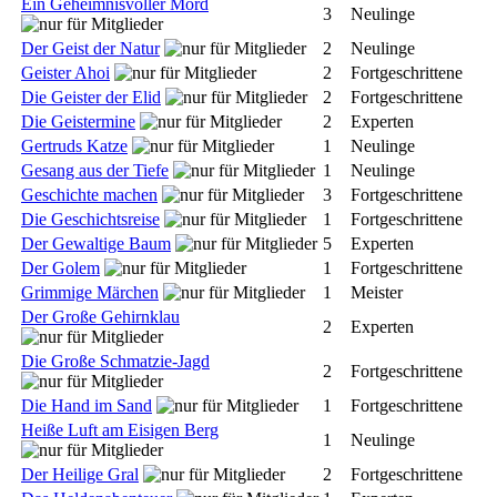
Ein Geheimnisvoller Mord
3
Neulinge
Der Geist der Natur
2
Neulinge
Geister Ahoi
2
Fortgeschrittene
Die Geister der Elid
2
Fortgeschrittene
Die Geistermine
2
Experten
Gertruds Katze
1
Neulinge
Gesang aus der Tiefe
1
Neulinge
Geschichte machen
3
Fortgeschrittene
Die Geschichtsreise
1
Fortgeschrittene
Der Gewaltige Baum
5
Experten
Der Golem
1
Fortgeschrittene
Grimmige Märchen
1
Meister
Der Große Gehirnklau
2
Experten
Die Große Schmatzie-Jagd
2
Fortgeschrittene
Die Hand im Sand
1
Fortgeschrittene
Heiße Luft am Eisigen Berg
1
Neulinge
Der Heilige Gral
2
Fortgeschrittene