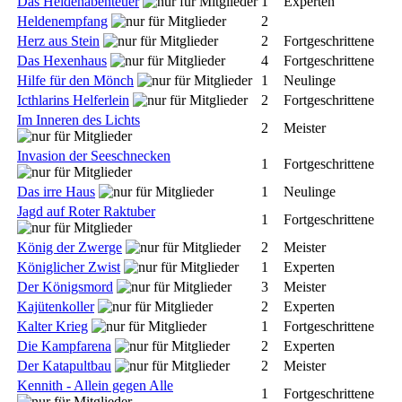
Das Heldenabenteuer
1
Experten
Heldenempfang
2
Herz aus Stein
2
Fortgeschrittene
Das Hexenhaus
4
Fortgeschrittene
Hilfe für den Mönch
1
Neulinge
Icthlarins Helferlein
2
Fortgeschrittene
Im Inneren des Lichts
2
Meister
Invasion der Seeschnecken
1
Fortgeschrittene
Das irre Haus
1
Neulinge
Jagd auf Roter Raktuber
1
Fortgeschrittene
König der Zwerge
2
Meister
Königlicher Zwist
1
Experten
Der Königsmord
3
Meister
Kajütenkoller
2
Experten
Kalter Krieg
1
Fortgeschrittene
Die Kampfarena
2
Experten
Der Katapultbau
2
Meister
Kennith - Allein gegen Alle
1
Fortgeschrittene