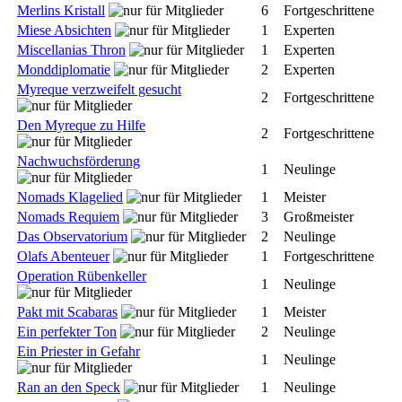
Merlins Kristall
6
Fortgeschrittene
Miese Absichten
1
Experten
Miscellanias Thron
1
Experten
Monddiplomatie
2
Experten
Myreque verzweifelt gesucht
2
Fortgeschrittene
Den Myreque zu Hilfe
2
Fortgeschrittene
Nachwuchsförderung
1
Neulinge
Nomads Klagelied
1
Meister
Nomads Requiem
3
Großmeister
Das Observatorium
2
Neulinge
Olafs Abenteuer
1
Fortgeschrittene
Operation Rübenkeller
1
Neulinge
Pakt mit Scabaras
1
Meister
Ein perfekter Ton
2
Neulinge
Ein Priester in Gefahr
1
Neulinge
Ran an den Speck
1
Neulinge