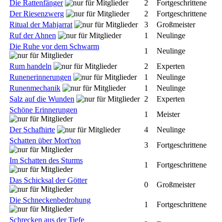
Die Rattenfänger
2
Fortgeschrittene
Der Riesenzwerg
2
Fortgeschrittene
Ritual der Mahjarrat
3
Großmeister
Ruf der Ahnen
1
Neulinge
Die Ruhe vor dem Schwarm
1
Neulinge
Rum handeln
2
Experten
Runenerinnerungen
1
Neulinge
Runenmechanik
1
Neulinge
Salz auf die Wunden
2
Experten
Schöne Erinnerungen
1
Meister
Der Schafhirte
4
Neulinge
Schatten über Mort'ton
3
Fortgeschrittene
Im Schatten des Sturms
1
Fortgeschrittene
Das Schicksal der Götter
0
Großmeister
Die Schneckenbedrohung
1
Fortgeschrittene
Schrecken aus der Tiefe