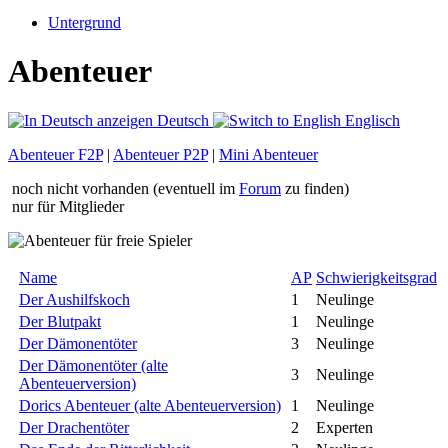
Untergrund
Abenteuer
Deutsch
Englisch
Abenteuer F2P
|
Abenteuer P2P
|
Mini Abenteuer
noch nicht vorhanden (eventuell im
Forum
zu finden)
nur für Mitglieder
Name
AP
Schwierigkeitsgrad
Der Aushilfskoch
1
Neulinge
Der Blutpakt
1
Neulinge
Der Dämonentöter
3
Neulinge
Der Dämonentöter (alte
3
Neulinge
Abenteuerversion)
Dorics Abenteuer (alte Abenteuerversion)
1
Neulinge
Der Drachentöter
2
Experten