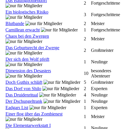
Das Baumgnomendorf
2
Fortgeschrittene
Ein biologisches Risiko
3
Fortgeschrittene
Blutbande
2
Meister
Carnillean erwacht
1
Fortgeschrittene
Chaos bei den Zwergen
2
Meister
Das Geburtsrecht der Zwerge
2
Großmeister
Der sich den Wolf pfeift
1
Neulinge
Dimension des Desasters
besonderes
10
Abenteuer
Doch Guthix schläft
5
Großmeister
Das Dorf von Shilo
2
Experten
Das Druidenritual
4
Neulinge
Der Dschungeltrank
1
Neulinge
Eadgars List
1
Experten
Einer flog über das Zombienest
1
Meister
Die Elementarwerkstatt I
1
Neulinge