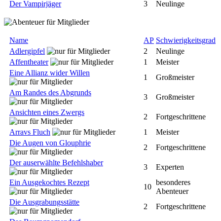
Der Vampirjäger
3
Neulinge
Name
AP
Schwierigkeitsgrad
Adlergipfel
2
Neulinge
Affentheater
1
Meister
Eine Allianz wider Willen
1
Großmeister
Am Randes des Abgrunds
3
Großmeister
Ansichten eines Zwergs
2
Fortgeschrittene
Arravs Fluch
1
Meister
Die Augen von Glouphrie
2
Fortgeschrittene
Der auserwählte Befehlshaber
3
Experten
Ein Ausgekochtes Rezept
besonderes
10
Abenteuer
Die Ausgrabungsstätte
2
Fortgeschrittene