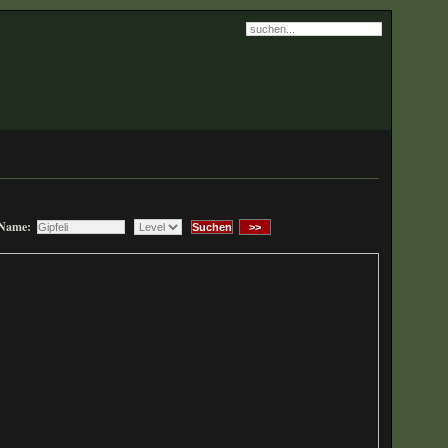
 Name:
>>