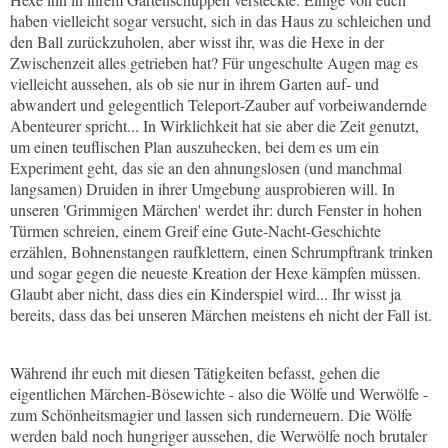
haben vielleicht sogar versucht, sich in das Haus zu schleichen und
den Ball zurückzuholen, aber wisst ihr, was die Hexe in der
Zwischenzeit alles getrieben hat? Für ungeschulte Augen mag es
vielleicht aussehen, als ob sie nur in ihrem Garten auf- und
abwandert und gelegentlich Teleport-Zauber auf vorbeiwandernde
Abenteurer spricht... In Wirklichkeit hat sie aber die Zeit genutzt,
um einen teuflischen Plan auszuhecken, bei dem es um ein
Experiment geht, das sie an den ahnungslosen (und manchmal
langsamen) Druiden in ihrer Umgebung ausprobieren will. In
unseren 'Grimmigen Märchen' werdet ihr: durch Fenster in hohen
Türmen schreien, einem Greif eine Gute-Nacht-Geschichte
erzählen, Bohnenstangen raufklettern, einen Schrumpftrank trinken
und sogar gegen die neueste Kreation der Hexe kämpfen müssen.
Glaubt aber nicht, dass dies ein Kinderspiel wird... Ihr wisst ja
bereits, dass das bei unseren Märchen meistens eh nicht der Fall ist.
Während ihr euch mit diesen Tätigkeiten befasst, gehen die
eigentlichen Märchen-Bösewichte - also die Wölfe und Werwölfe -
zum Schönheitsmagier und lassen sich runderneuern. Die Wölfe
werden bald noch hungriger aussehen, die Werwölfe noch brutaler