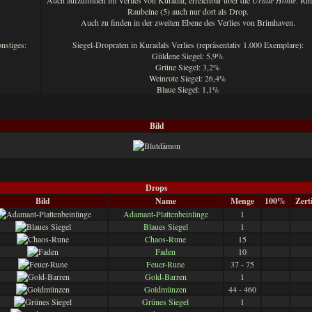
Auch aufzufinden im Verlies von Kuradal, erreichbar über die
Uralte Höhle
. Ri
Raubeine (5) auch nur dort als Drop.
Auch zu finden in der zweiten Ebene des Verlies von Brimhaven.
nstiges:
Siegel-Dropraten in Kuradals Verlies (repräsentativ 1.000 Exemplare):
Güldene Siegel: 5,9%
Grüne Siegel: 3,2%
Weinrote Siegel: 26,4%
Blaue Siegel: 1,1%
Bild
Drops
Bild
Name
Menge
100%
Zert
Adamant-Plattenbeinlinge
1
Blaues Siegel
1
Chaos-Rune
15
Faden
10
Feuer-Rune
37 - 75
Gold-Barren
1
Goldmünzen
44 - 460
Grünes Siegel
1