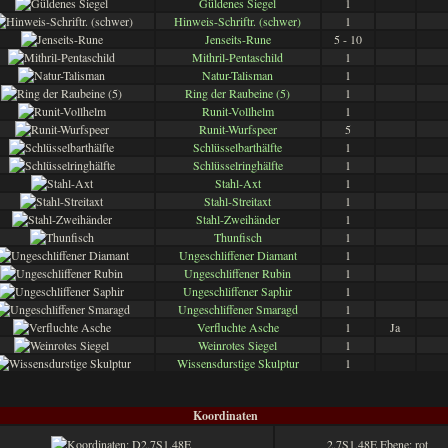
Güldenes Siegel
1
Hinweis-Schriftr. (schwer)
1
Jenseits-Rune
5 - 10
Mithril-Pentaschild
1
Natur-Talisman
1
Ring der Raubeine (5)
1
Runit-Vollhelm
1
Runit-Wurfspeer
5
Schlüsselbarthälfte
1
Schlüsselringhälfte
1
Stahl-Axt
1
Stahl-Streitaxt
1
Stahl-Zweihänder
1
Thunfisch
1
Ungeschliffener Diamant
1
Ungeschliffener Rubin
1
Ungeschliffener Saphir
1
Ungeschliffener Smaragd
1
Verfluchte Asche
1
Ja
Weinrotes Siegel
1
Wissensdurstige Skulptur
1
Koordinaten
2.7S1.48E Ebene: rot