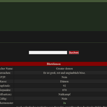
Blutdämon
scher Name:
Greater demon
ersuchen:
Er ist groß, rot und unglaublich böse.
P2P:
Nein
Rasse:
Dämon
pfstufe:
92
ferpunkte:
870
ffsart(en):
Nahkampf
Giftig:
Nein
rkermonster:
Ja