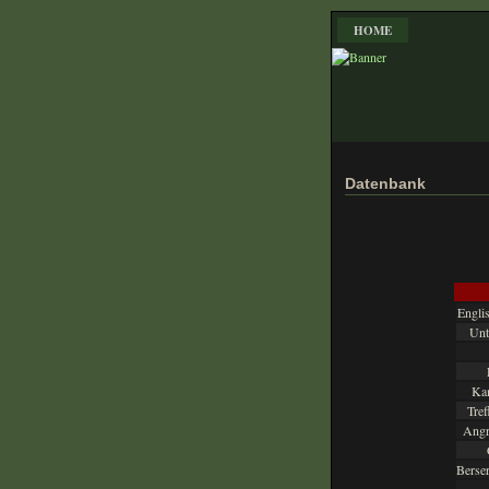
HOME
Datenbank
Engli
Unt
Kam
Tref
Angri
Berse