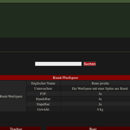
Runit-Wurfspeer
Englischer Name:
Rune javelin
Untersuchen:
Ein Wurfspeer mit einer Spitze aus Runit.
P2P:
Ja
Handelbar:
Ja
Stapelbar:
Ja
Gewicht:
0 kg
Tragbar
Boni