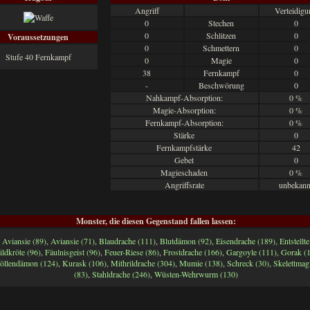
Angriff
Verteidigu
0
Stechen
0
0
Schlitzen
0
Voraussetzungen
0
Schmettern
0
Stufe 40 Fernkampf
0
Magie
0
38
Fernkampf
0
-
Beschwörung
0
Nahkampf-Absorption:
0 %
Magie-Absorption:
0 %
Fernkampf-Absorption:
0 %
Stärke
0
Fernkampfstärke
42
Gebet
0
Magieschaden
0 %
Angriffsrate
unbekann
Monster, die diesen Gegenstand fallen lassen:
Aviansie (89)
,
Aviansie (71)
,
Blaudrache (111)
,
Blutdämon (92)
,
Eisendrache (189)
,
Entstellte
ildkröte (96)
,
Fäulnisgeist (96)
,
Feuer-Riese (86)
,
Frostdrache (166)
,
Gargoyle (111)
,
Gorak (
öllendämon (124)
,
Kurask (106)
,
Mithrildrache (304)
,
Mumie (138)
,
Schreck (30)
,
Skelettmag
(83)
,
Stahldrache (246)
,
Wüsten-Wehrwurm (130)